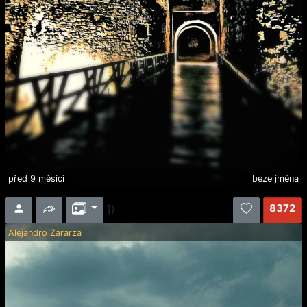
před 9 měsíci
beze jména
8372
])
Alejandro Zararza