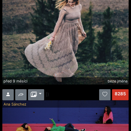
před 9 měsíci
beze jména
8285
])
Ana Sánchez