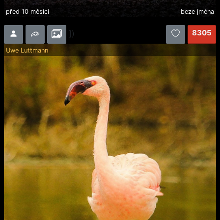
před 10 měsíci
beze jména
8305
])
Uwe Luttmann