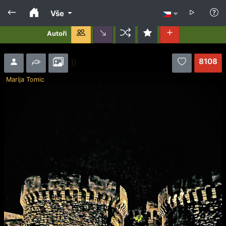
Vše
Autoři
8108
])
Marija Tomic