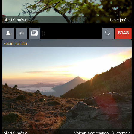
před 9 měsíci
beze jména
8148
])
kebin peralta
před 9 měsíci
Volcan Acatenango, Guatemala