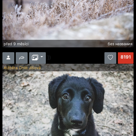
před 9 měsíci
без названия
8191
])
Alžběta Chilli Jíšová