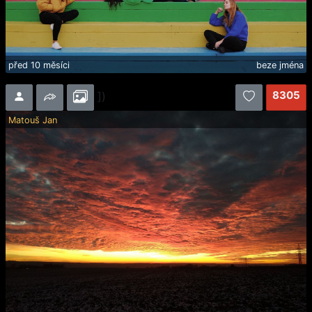
před 10 měsíci
beze jména
8305
])
Matouš Jan