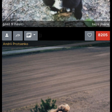
před 9 měsíci
beze jména
8205
])
Andrii Protsenko