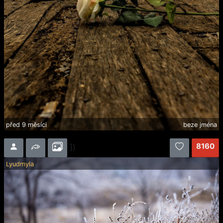
před 9 měsíci
beze jména
8160
])
Lyudmyla