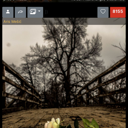
8155
])
Aris Mešić