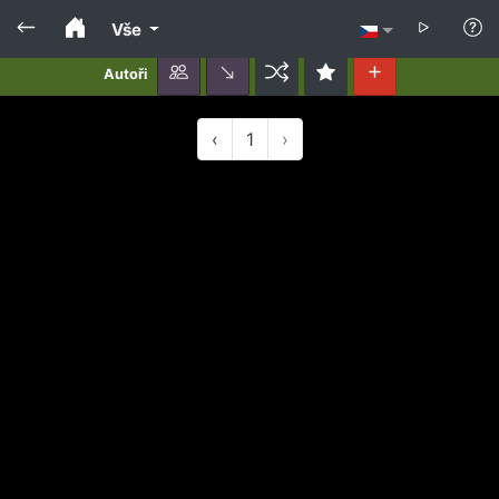
Vše
Autoři
‹
1
›