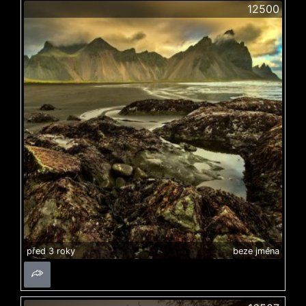
12500
před 3 roky
beze jména