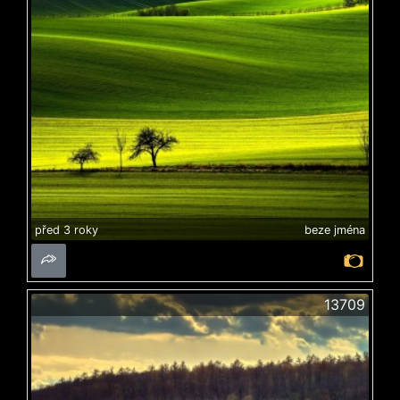
před 3 roky
beze jména
13709