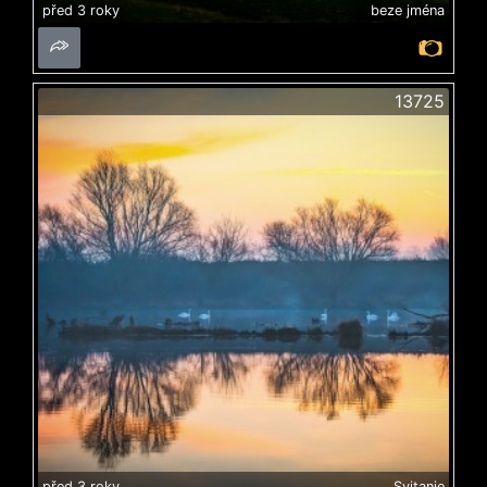
před 3 roky
beze jména
13725
před 3 roky
Svitanie