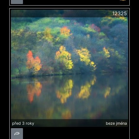
12325
před 3 roky
beze jména