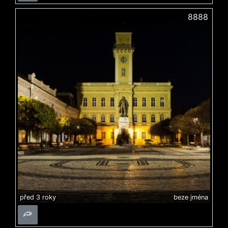
8888
před 3 roky
beze jména