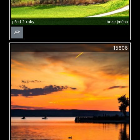
před 2 roky
beze jména
15606