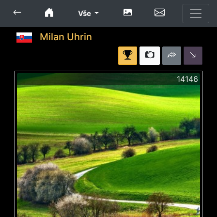
Vše
Milan Uhrin
14146