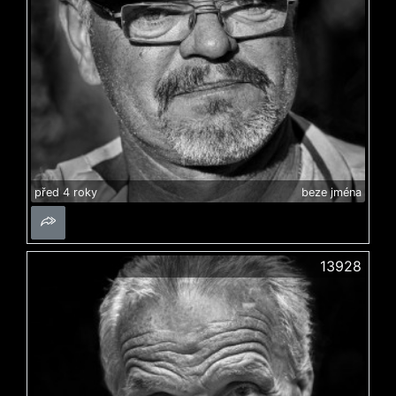
před 4 roky
beze jména
13928