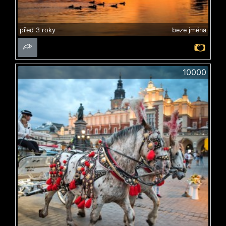
před 3 roky
beze jména
10000