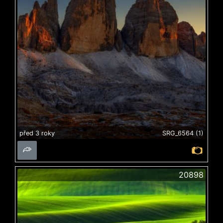
před 3 roky
SRG_6564 (1)
20898