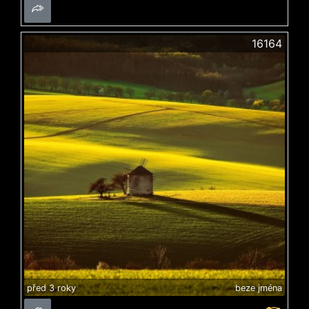
16164
před 3 roky
beze jména