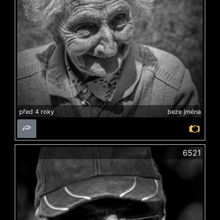
před 4 roky
beze jména
6521