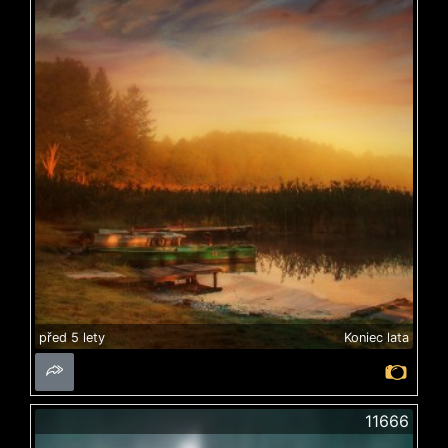
před 5 lety
Koniec lata
11666