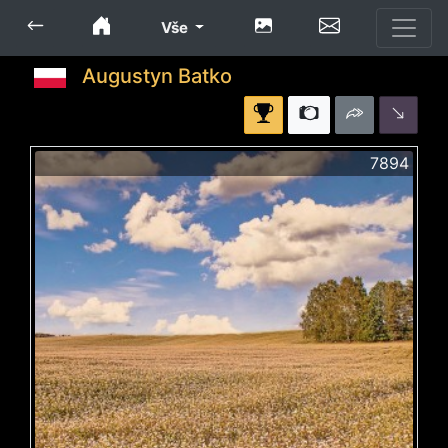
Vše
Augustyn Batko
7894