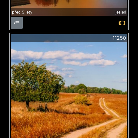
před 5 lety
jesień
11250