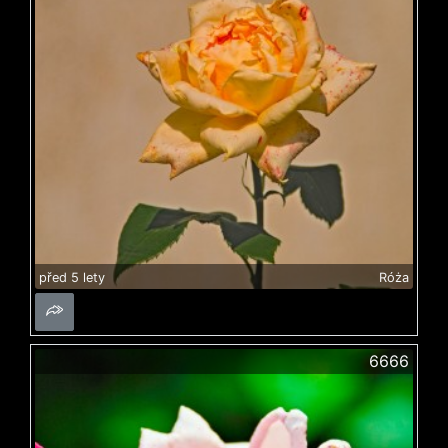
před 5 lety
Róża
6666