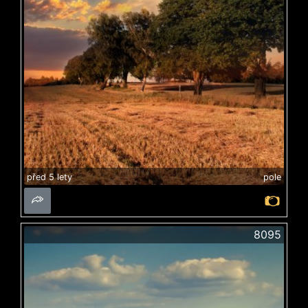
před 5 lety
pole
8095