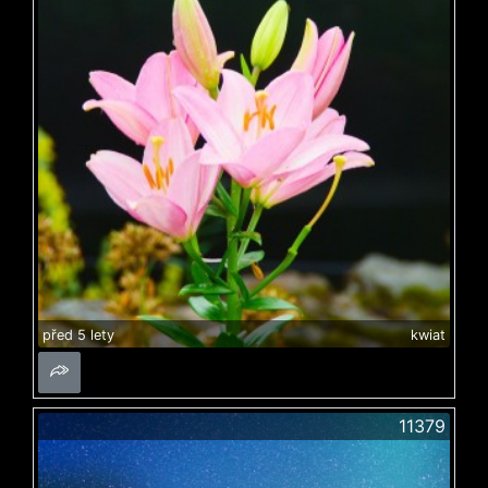
před 5 lety
kwiat
11379