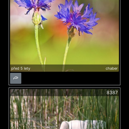
před 5 lety
chaber
8387