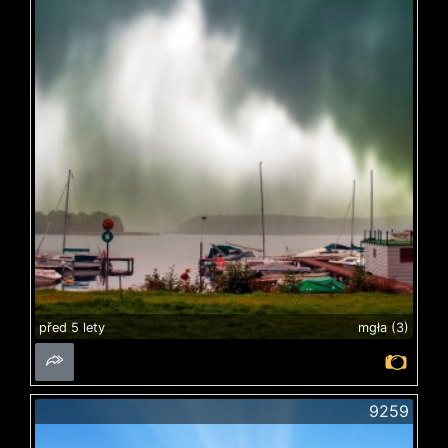
před 5 lety
mgła (3)
9259