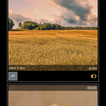
před 5 lety
gryka
6666