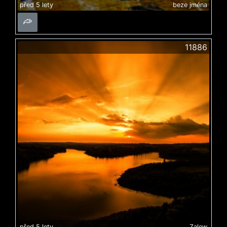
před 5 lety
beze jména
11886
před 5 lety
Zalew