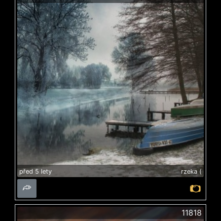
před 5 lety
rzeka (
11818