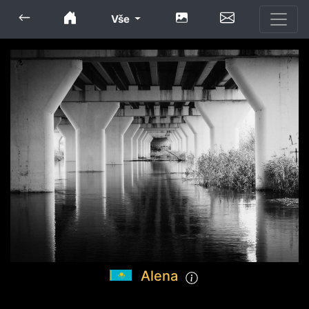
Vše
Alena