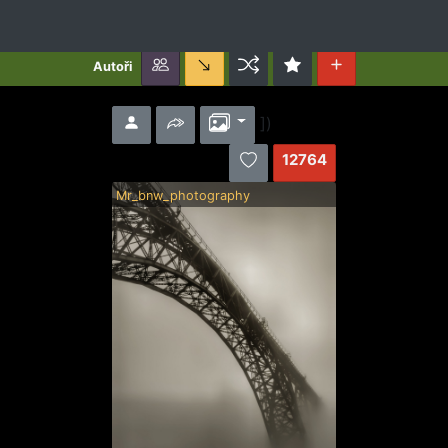
Autoři
])
12764
Mr_bnw_photography