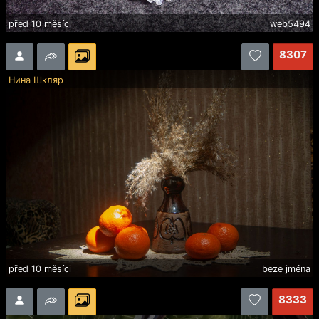
před 10 měsíci
web5494
8307
Нина Шкляр
před 10 měsíci
beze jména
8333