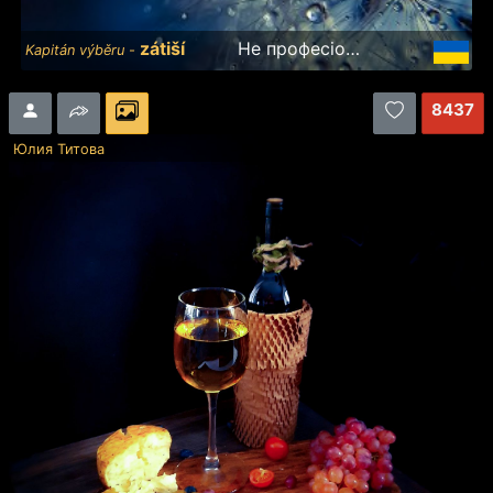
zátiší
Не професіонал, знімаю на телефон!)
Kapitán výběru -
8437
Юлия Титова