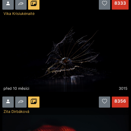
8333
Vika Krisiukėnaitė
před 10 měsíci
3015
8356
Zita Dirbáková