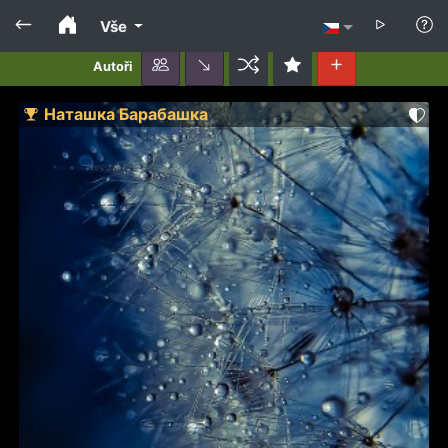
Vše
Autoři
Наташка Барабашка