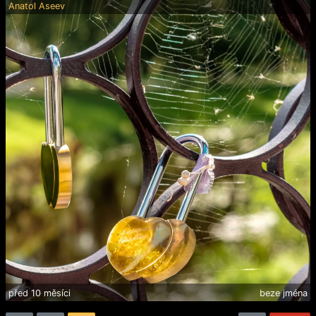
Anatol Aseev
před 10 měsíci
beze jména