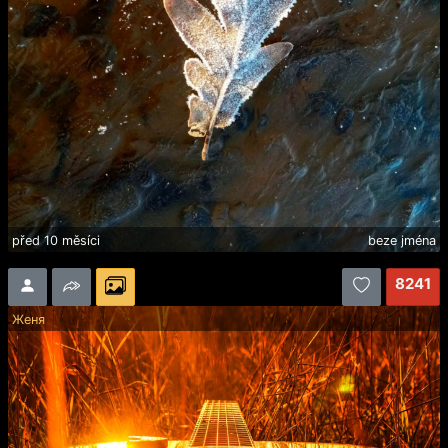
před 10 měsíci
beze jména
8241
Женя