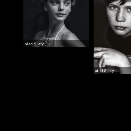
před 5 lety
I work with models, agencies,...
před 5 lety