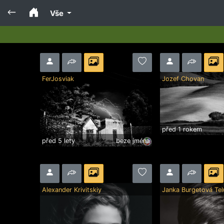
Vše
FerJosviak
Jozef Chovan
před 1 rokem
před 5 lety
beze jména
Alexander Krivitskiy
Janka Burgetová Te