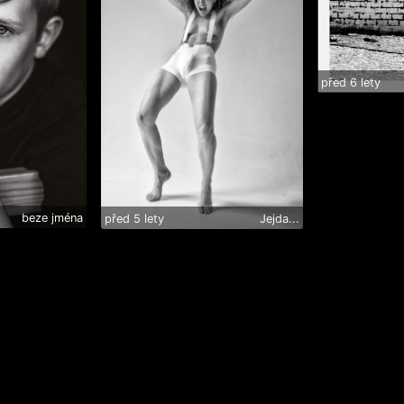
před 6 lety
beze jména
před 5 lety
Jejda...