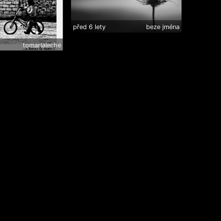
před 6 lety
beze jména
tomarlaleche