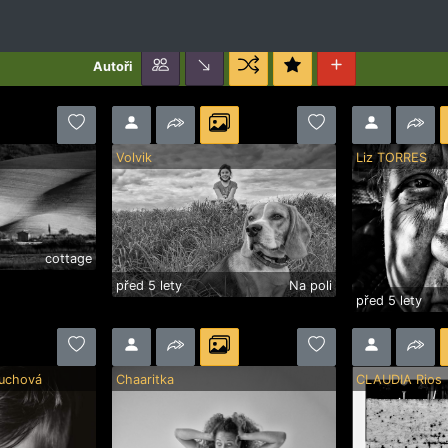
Autoři
Volvik
Liz TORRES
cottage
před 5 lety
Na poli
před 5 lety
luchová
Chaaritka
CLAUDIA Rios