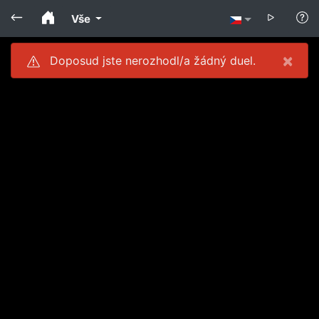
Vše
×
Doposud jste nerozhodl/a žádný duel.