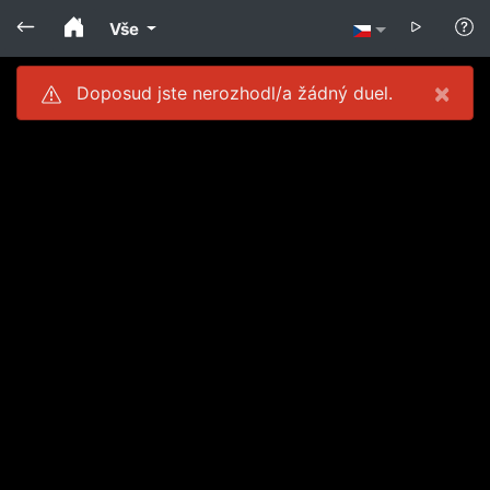
Vše
×
Doposud jste nerozhodl/a žádný duel.